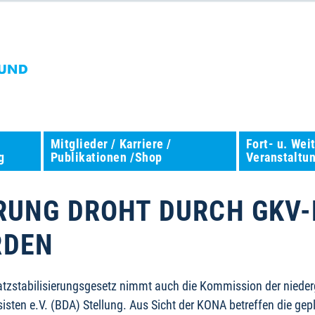
Mitglieder / Karriere /
Fort- u. Wei
g
Publikationen /Shop
Veranstaltu
RUNG DROHT DURCH GKV-
RDEN
atzstabilisierungsgesetz nimmt auch die Kommission der niede
isten e.V. (BDA) Stellung. Aus Sicht der KONA betreffen die 