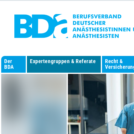
Der
Expertengruppen & Referate
Recht &
BDA
Versicherun