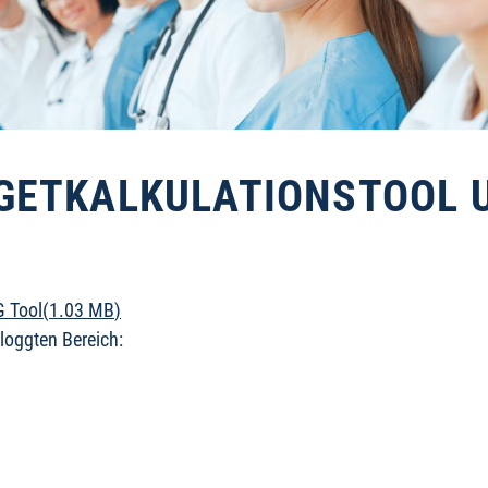
DGETKALKULATIONSTOOL 
G Tool
(
1.03 MB
)
loggten Bereich: