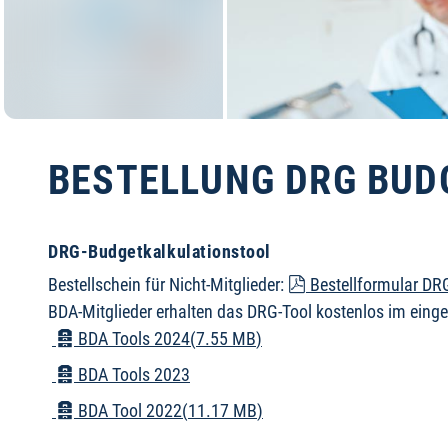
BESTELLUNG DRG BU
DRG-Budgetkalkulationstool
pdf
Bestellschein für Nicht-Mitglieder:
Bestellformular DR
BDA-Mitglieder erhalten das DRG-Tool kostenlos im einge
Archivieren
BDA Tools 2024
(
7.55 MB
)
Archivieren
BDA Tools 2023
Archivieren
BDA Tool 2022
(
11.17 MB
)