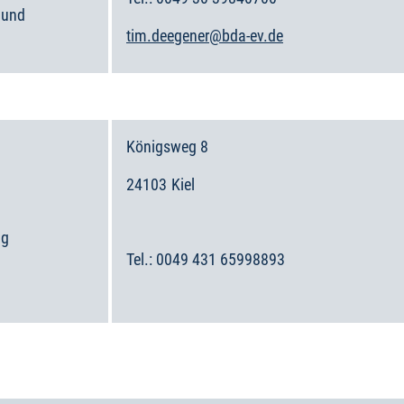
 und
tim.deegener@bda-ev.de
Königsweg 8
24103
Kiel
Deutschland
ng
0049 431 65998893