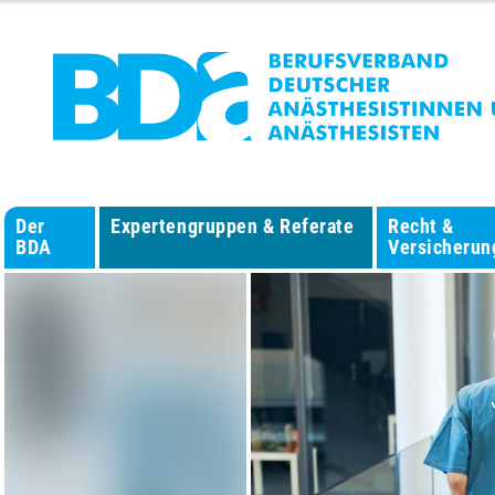
Der
Expertengruppen & Referate
Recht &
BDA
Versicherun