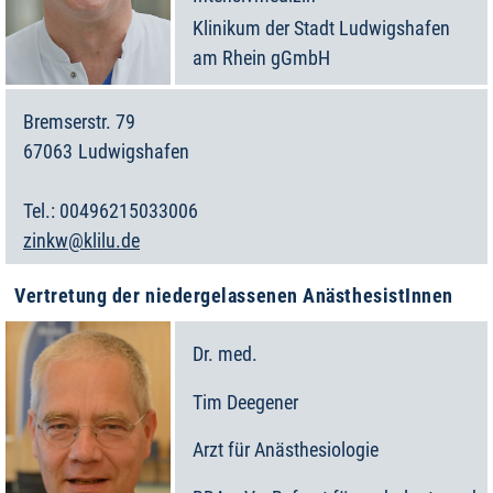
Klinikum der Stadt Ludwigshafen
am Rhein gGmbH
Bremserstr. 79
67063
Ludwigshafen
Deutschland
00496215033006
zinkw@klilu.de
Vertretung der niedergelassenen AnästhesistInnen
Dr. med.
Tim
Deegener
Arzt für Anästhesiologie