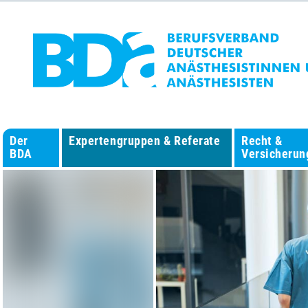
Der
Expertengruppen & Referate
Recht &
BDA
Versicherun