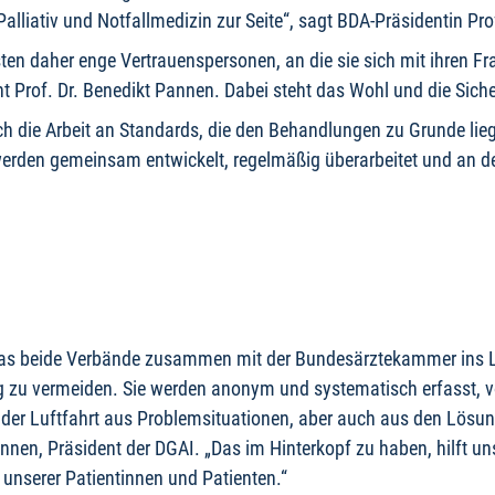
Palliativ und Notfallmedizin zur Seite“, sagt BDA-Präsidentin Prof
isten daher enge Vertrauenspersonen, an die sie sich mit ihren
dent Prof. Dr. Benedikt Pannen. Dabei steht das Wohl und die Sic
h die Arbeit an Standards, die den Behandlungen zu Grunde lie
n, werden gemeinsam entwickelt, regelmäßig überarbeitet und an 
das beide Verbände zusammen mit der Bundesärztekammer ins Leb
g zu vermeiden. Sie werden anonym und systematisch erfasst, v
n der Luftfahrt aus Problemsituationen, aber auch aus den Lösu
annen, Präsident der DGAI. „Das im Hinterkopf zu haben, hilft un
 unserer Patientinnen und Patienten.“