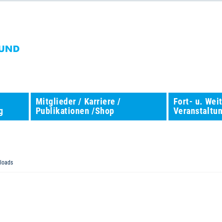
Mitglieder / Karriere /
Fort- u. Wei
g
Publikationen /Shop
Veranstaltu
loads