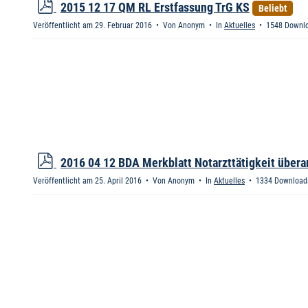
p
2015 12 17 QM RL Erstfassung TrG KS
Beliebt
d
Veröffentlicht am 29. Februar 2016
Von
Anonym
In
Aktuelles
1548 Downl
f
p
2016 04 12 BDA Merkblatt Notarzttätigkeit übera
d
Veröffentlicht am 25. April 2016
Von
Anonym
In
Aktuelles
1334 Download
f