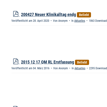
p
200427 Neuer Klinikalltag endg
Beliebt
d
Veröffentlicht am 28. April 2020
Von
Anonym
In
Aktuelles
1863 Download
f
p
2015 12 17 QM RL Erstfassung
Beliebt
d
Veröffentlicht am 04. März 2016
Von
Anonym
In
Aktuelles
2295 Download
f