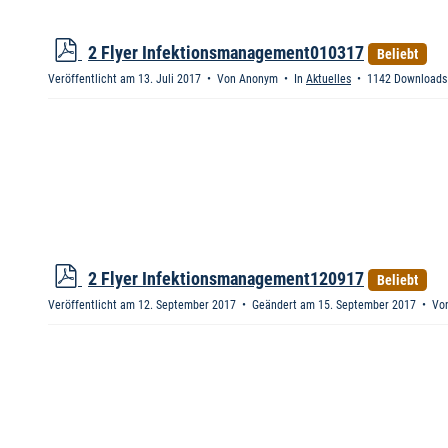
e
r
e
p
2 Flyer Infektionsmanagement010317
Beliebt
n
d
Veröffentlicht am 13. Juli 2017
Von
Anonym
In
Aktuelles
1142 Downloads
f
p
2 Flyer Infektionsmanagement120917
Beliebt
d
Veröffentlicht am 12. September 2017
Geändert am 15. September 2017
Vo
f