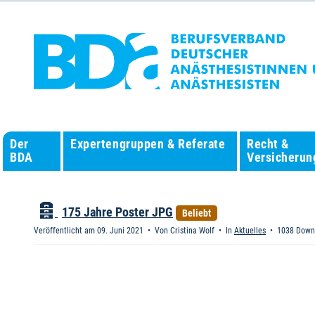
Der
Expertengruppen & Referate
Recht &
BDA
Versicherun
A
175 Jahre Poster JPG
Beliebt
r
Veröffentlicht am 09. Juni 2021
Von
Cristina Wolf
In
Aktuelles
1038 Down
c
h
i
v
i