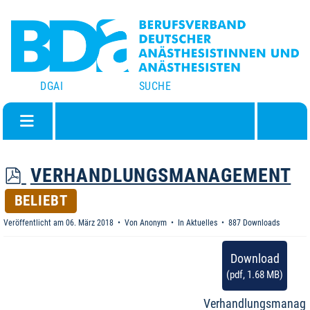
DGAI
SUCHE
P
VERHANDLUNGSMANAGEMENT
D
BELIEBT
F
Veröffentlicht am 06. März 2018
Von
Anonym
In
Aktuelles
887 Downloads
Download
(
pdf,
1.68 MB
)
Verhandlungsmanag